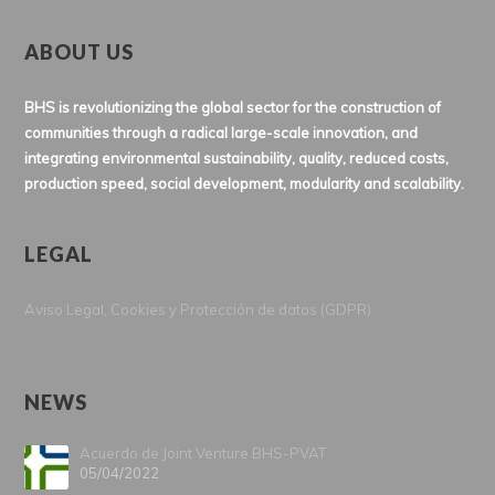
ABOUT US
BHS is revolutionizing the global sector for the construction of
communities through a radical large-scale innovation, and
integrating environmental sustainability, quality, reduced costs,
production speed, social development, modularity and scalability.
LEGAL
Aviso Legal, Cookies y Protección de datos (GDPR)
NEWS
Acuerdo de Joint Venture BHS-PVAT
05/04/2022