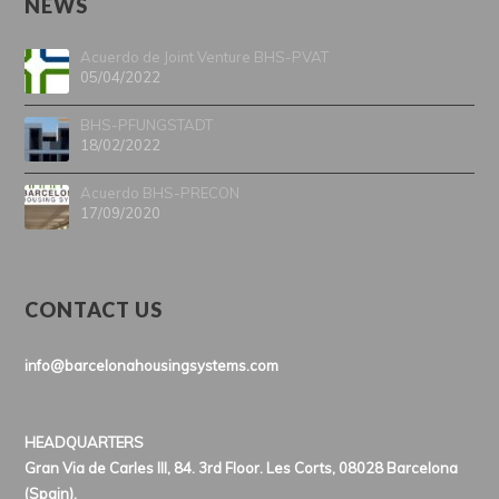
NEWS
Acuerdo de Joint Venture BHS-PVAT
05/04/2022
BHS-PFUNGSTADT
18/02/2022
Acuerdo BHS-PRECON
17/09/2020
CONTACT US
info@barcelonahousingsystems.com
HEADQUARTERS
Gran Via de Carles III, 84. 3rd Floor. Les Corts, 08028 Barcelona
(Spain).