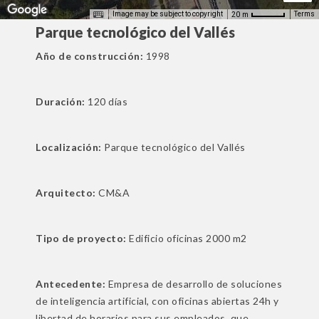
Image may be subject to copyright
Terms
20 m
Parque tecnológico del Vallés
Año de construcción:
1998
r development purposes only
For development purposes only
Duración:
120 días
Localización:
Parque tecnológico del Vallés
Arquitecto:
CM&A
Tipo de proyecto:
Edificio oficinas 2000 m2
Antecedente:
Empresa de desarrollo de soluciones
de inteligencia artificial, con oficinas abiertas 24h y
libertad de horarios para sus empleados, que