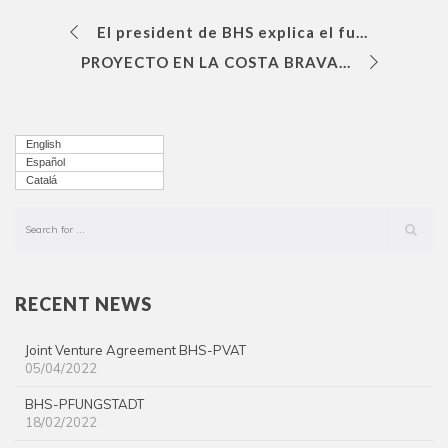
El president de BHS explica el futur de l’habitatge social a la 4a Global Infraestructure Initiacitive organitzat per McKinsey a Singapur
PROYECTO EN LA COSTA BRAVA PALAMÓS, GIRONA
English
Español
Catalá
RECENT NEWS
Joint Venture Agreement BHS-PVAT
05/04/2022
BHS-PFUNGSTADT
18/02/2022