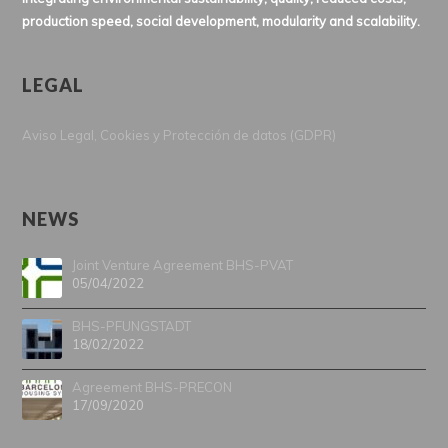
production speed, social development, modularity and scalability.
LEGAL
Aviso Legal, Cookies y Protección de datos (GDPR)
NEWS
Joint Venture Agreement BHS-PVAT
05/04/2022
BHS-PFUNGSTADT
18/02/2022
Agreement BHS-PRECON
17/09/2020